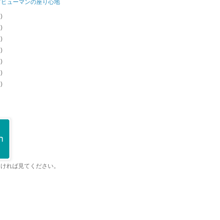
ゴヒューマンの座り心地
2)
1)
2)
3)
4)
8)
9)
よければ見てください。