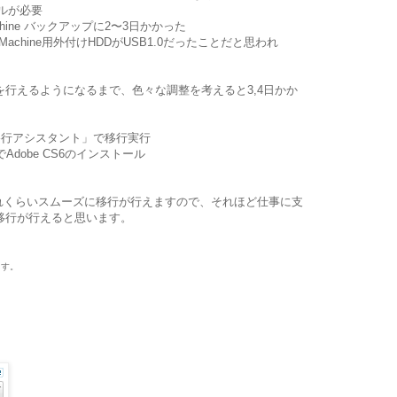
ールが必要
chine バックアップに2〜3日かかった
achine用外付けHDDがUSB1.0だったことだと思われ
を行えるようになるまで、色々な調整を考えると3,4日かか
「移行アシスタント」で移行実行
Adobe CS6のインストール
れくらいスムーズに移行が行えますので、それほど仕事に支
の移行が行えると思います。
ます。