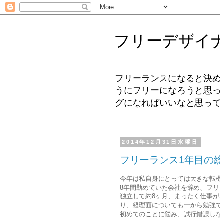
フリーデザイ
フリーランスになると決め
うにフリーになろうと思
グになればいいなと思っ
2014年12月31日水曜日
フリーランス1年目の
今年は私自身にとっては大きな転
8年間勤めていた会社を辞め、フ
独立して約8ヶ月、まったく仕事
り、経理面についても一から勉強
初めてのことに悩み、試行錯誤し