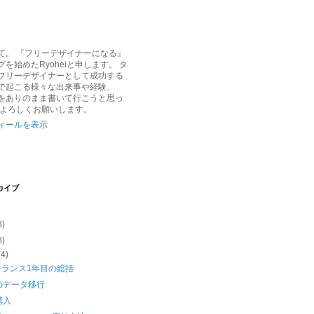
て。 『フリーデザイナーになる』
を始めたRyoheiと申します。 タ
フリーデザイナーとして成功する
で起こる様々な出来事や経験、
をありのまま書いて行こうと思っ
 よろしくお願いします。
ィールを表示
カイブ
3)
3)
(4)
ーランス1年目の総括
cのデータ移行
購入