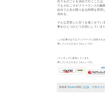
任でものごとを決めて行くことは
でもそれこそがフリーランスの醍
自分で人生の限りある時間を管理
決める。
そんな充実した日々を過ごせてい
事をひとつひとつ大切にしていき
↓この記事がはてなブックマークに追加され
押していただけるとうれしいです。
↓ランキングに参加しています。
押していただけるとうれしいです。
投稿者
Ryohei
時刻:
11:59
0 件のコメ