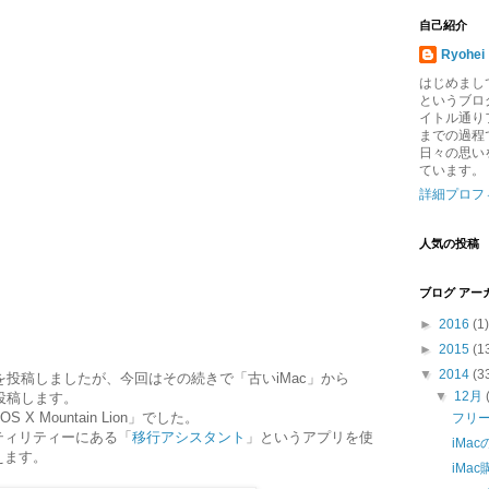
自己紹介
Ryohei
はじめまし
というブログ
イトル通り
までの過程
日々の思い
ています。
詳細プロフ
人気の投稿
ブログ アー
►
2016
(1)
►
2015
(1
▼
2014
(3
を投稿しましたが、今回はその続きで「古いiMac」から
▼
12月
て投稿します。
S X Mountain Lion」でした。
フリ
ティリティーにある「
移行アシスタント
」というアプリを使
iMa
えます。
iMac