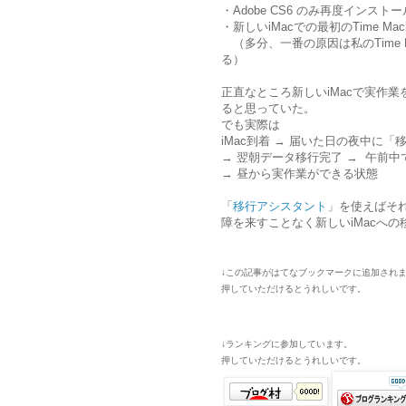
・Adobe CS6 のみ再度インスト
・新しいiMacでの最初のTime Ma
（多分、一番の原因は私のTime M
る）
正直なところ新しいiMacで実作業
ると思っていた。
でも実際は
iMac到着 → 届いた日の夜中に
→ 翌朝データ移行完了 → 午前中で
→ 昼から実作業ができる状態
「
移行アシスタント
」を使えばそ
障を来すことなく新しいiMacへ
↓この記事がはてなブックマークに追加され
押していただけるとうれしいです。
↓ランキングに参加しています。
押していただけるとうれしいです。