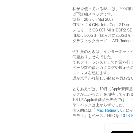
私が今使っているiMacは、200
以下詳細スペックです。
型番：20-inch Mid 2007
CPU： 2.4 GHz Intel Core 2 Duo
メモリ ：3 GB 667 MHz DDR2 S
HDD：500GB（購入時に250GB
グラフィックカード： ATI Radeon HD
会社員のときは、インターネット
問題ありませんでした。
でもフリーランスとして作業を行
ページ数の多いカタログや展示会
ストレスを感じます。
遅かれ早かれ新しいiMacを買わ
とりあえずは、10月にApple新
ックが上がることを期待してそれ
10月のApple新商品発表会では、「
準スペックは上がらずでした。
個人的には「
iMac Retina 5K
」にそ
モデル」をベースにHDDを「
3TB F