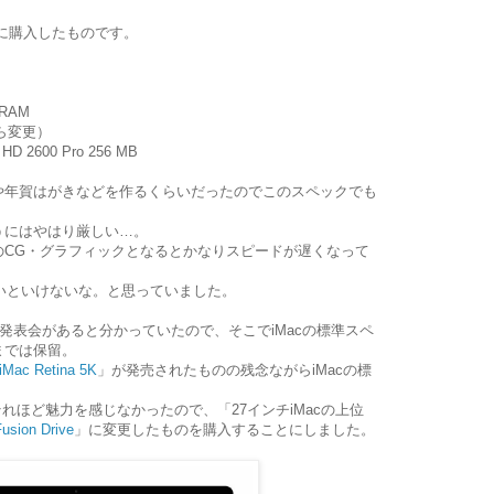
7年に購入したものです。
DRAM
から変更）
 2600 Pro 256 MB
や年賀はがきなどを作るくらいだったのでこのスペックでも
うにはやはり厳しい…。
のCG・グラフィックとなるとかなりスピードが遅くなって
ないといけないな。と思っていました。
商品発表会があると分かっていたので、そこでiMacの標準スペ
までは保留。
iMac Retina 5K
」
が発売されたものの
残念ながらiMacの標
れほど魅力を感じなかったので、「27インチiMacの上位
usion Drive
」に変更したものを購入することにしました。