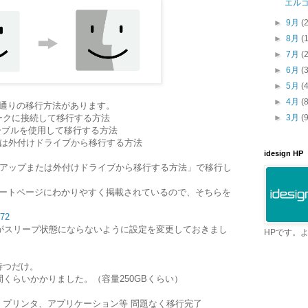
エル
►
9月
(
►
8月
(
►
7月
(
►
6月
(
►
5月
(
►
4月
(
3通りの移行方法があります。
ネットワークに接続して移行する方法
►
3月
(
ire ケーブルを使用して移行する方法
ップまたは外付けドライブから移行する方法
idesign HP
 バックアップまたは外付けドライブから移行する方法」で移行し
サポートページにわかりやすく掲載されているので、そちらを
872
cがスリープ状態にならないように設定を変更しておきまし
HPです。
待つだけ。
間くらいかかりました。（容量250GBくらい）
、プリンタ、アプリケーション等 問題なく移行完了