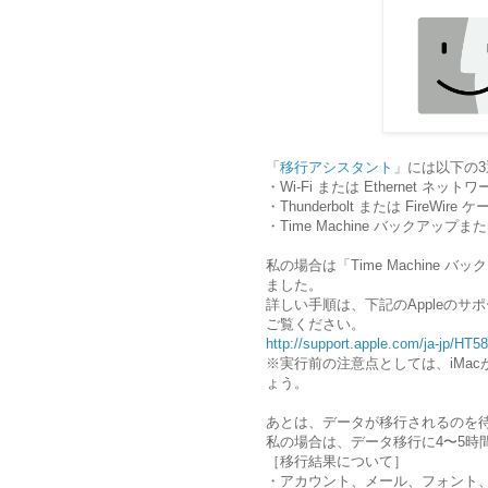
「
移行アシスタント
」には以下の
・Wi-Fi または Ethernet 
・Thunderbolt または FireW
・Time Machine バックア
私の場合は「Time Machine
ました。
詳しい手順は、下記のAppleの
ご覧ください。
http://support.apple.com/ja-jp/HT5
※実行前の注意点としては、iMa
ょう。
あとは、データが移行されるのを
私の場合は、データ移行に4〜5時
［移行結果について］
・アカウント、メール、フォント